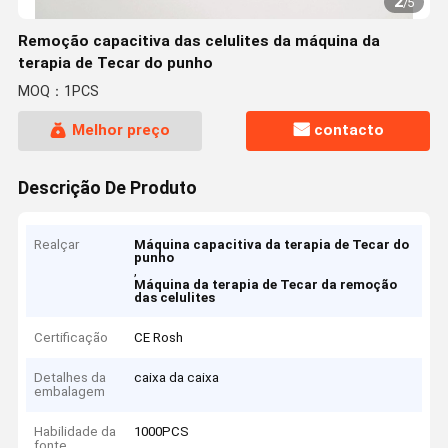
2
/
5
Remoção capacitiva das celulites da máquina da
terapia de Tecar do punho
MOQ：1PCS
Melhor preço
contacto
Descrição De Produto
Realçar
Máquina capacitiva da terapia de Tecar do
punho
,
Máquina da terapia de Tecar da remoção
das celulites
Certificação
CE Rosh
Detalhes da
caixa da caixa
embalagem
Habilidade da
1000PCS
fonte