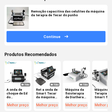
Remoção capacitiva das celulites da máquina
da terapia de Tecar do punho
Continue
Produtos Recomendados
A onda de
Ret a onda de
Máquina da
Máquina d
choque de Ed
Smart Tecar
fisioterapia
Terapia
do
da máquina
de Diatherapy
Smart Tec
equipamento
do alívio das
da terapia de
448K
da diatermia
dores do
Tecar com
Diatermia 
Melhor preço
Melhor preço
Melhor preço
Melhor pr
da
equipamento
448KHz os
CET RET