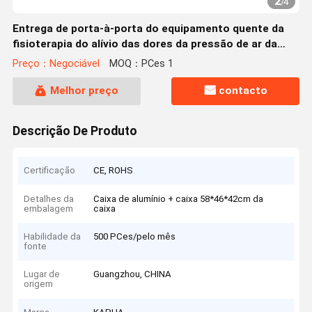
2
/
4
Entrega de porta-à-porta do equipamento quente da
fisioterapia do alívio das dores da pressão de ar da
inquietação da venda
Preço：Negociável
MOQ：PCes 1
Melhor preço
contacto
Descrição De Produto
Certificação
CE, ROHS
Detalhes da
Caixa de alumínio + caixa 58*46*42cm da
embalagem
caixa
Habilidade da
500 PCes/pelo mês
fonte
Lugar de
Guangzhou, CHINA
origem