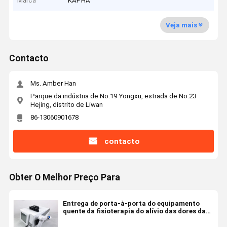
Marca
KAPHA
Veja mais
Contacto
Ms. Amber Han
Parque da indústria de No.19 Yongxu, estrada de No.23
Hejing, distrito de Liwan
86-13060901678
contacto
Obter O Melhor Preço Para
Entrega de porta-à-porta do equipamento
quente da fisioterapia do alívio das dores da
pressão de ar da inquietação da venda