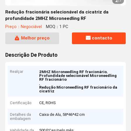
2
/
7
Redução fracionária selecionável da cicatriz da
profundidade 2MHZ Microneedling RF
Preço：Negociável
MOQ：1 PC
Melhor preço
contacto
Descrição De Produto
Realçar
,
2MHZ Microneedling RF fracionário
Profundidade selecionável Microneedling
RF fracionário
,
Redução Microneedling RF fracionário da
cicatriz
Certificação
CE, ROHS
Detalhes da
Caixa de Alu, 58*46*42 cm
embalagem
Habilidade da
500 PCes/pelo mês