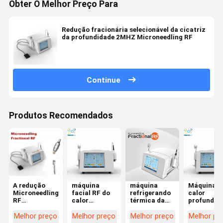
Obter O Melhor Preço Para
Redução fracionária selecionável da cicatriz
da profundidade 2MHZ Microneedling RF
Continue
Produtos Recomendados
A redução
máquina
máquina
Máquina d
Microneedling
facial RF do
refrigerando
calor
RF
calor
térmica da
profundo
fracionário
profundo de 4
redução da
fracionári
da cicatriz
mãos da
cicatriz da
fracionári
Melhor preço
Melhor preço
Melhor preço
Melhor pr
para
beleza
máquina do
dos cuida