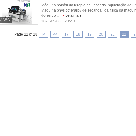
Máquina portátil da terapia de Tecar da inquietação do 
Máquina physiotherarpy de Tecar da liga física da máquin
dores do ...
Leia mais
2021-05-08 16:05:16
Page 22 of 28
|<
<<
17
18
19
20
21
22
2