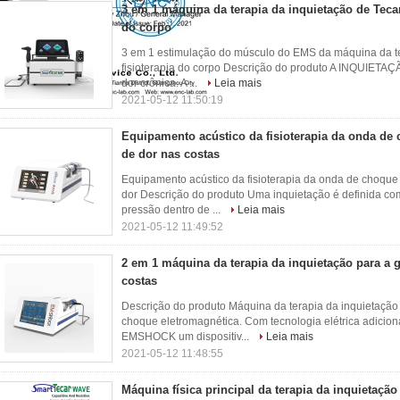
3 em 1 máquina da terapia da inquietação de Tecar 
do corpo
3 em 1 estimulação do músculo do EMS da máquina da te
fisioterapia do corpo Descrição do produto A INQUIETAÇÃ
dor crônica. A ...
Leia mais
2021-05-12 11:50:19
Equipamento acústico da fisioterapia da onda de 
de dor nas costas
Equipamento acústico da fisioterapia da onda de choque 
dor Descrição do produto Uma inquietação é definida 
pressão dentro de ...
Leia mais
2021-05-12 11:49:52
2 em 1 máquina da terapia da inquietação para a 
costas
Descrição do produto Máquina da terapia da inquieta
choque eletromagnética. Com tecnologia elétrica adicion
EMSHOCK um dispositiv...
Leia mais
2021-05-12 11:48:55
Máquina física principal da terapia da inquietaç