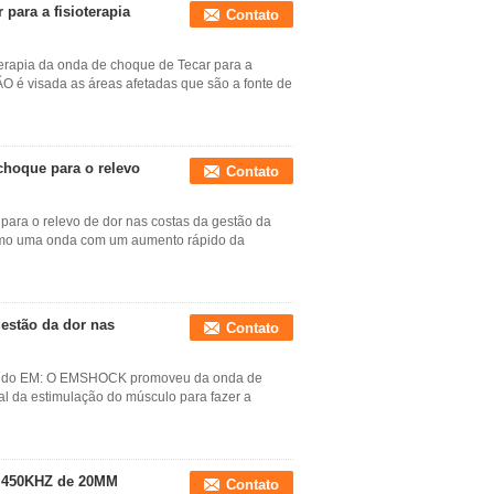
para a fisioterapia
Contato
rapia da onda de choque de Tecar para a
O é visada as áreas afetadas que são a fonte de
choque para o relevo
Contato
para o relevo de dor nas costas da gestão da
como uma onda com um aumento rápido da
gestão da dor nas
Contato
ção do EM: O EMSHOCK promoveu da onda de
al da estimulação do músculo para fazer a
ão 450KHZ de 20MM
Contato