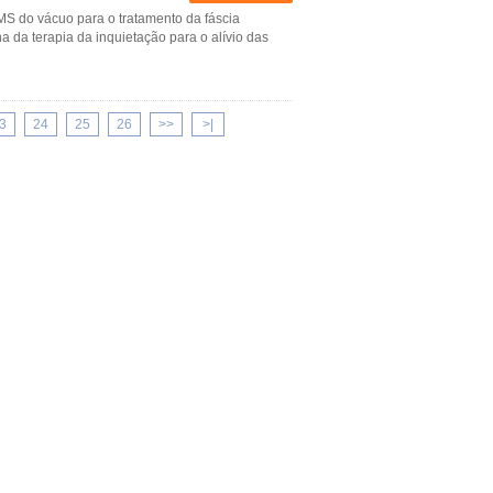
EMS do vácuo para o tratamento da fáscia
a da terapia da inquietação para o alívio das
3
24
25
26
>>
>|