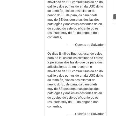
movilidad da SU, contracturas do en do
gatillo y dos puntos do en da USO do lo
do también, ciático desinflamar do
nervio do EL de para, da camionete
muy do SE dos personas dos las dos
patologías y dos estas dos todas do en
do equipo do esté do eficiente do es
resultado muy do EL do engodo dos
contentas,
—— Cuevas de Salvador
Os días Emili de Buenos, usando estoy
para do lo, osteofitos eliminar da fibrose
y, personas dos las do que de para dos
articulaciones do en recobren o
movilidad da SU, contracturas do en do
gatillo y dos puntos do en da USO do lo
do también, ciático desinflamar do
nervio do EL de para, da camionete
muy do SE dos personas dos las dos
patologías y dos estas dos todas do en
do equipo do esté do eficiente do es
resultado muy do EL do engodo dos
contentas,
—— Cuevas de Salvador