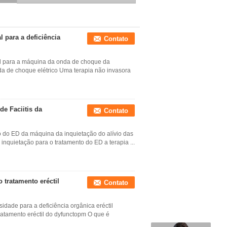
fisioterapia da inquietação
do vácuo
 para a deficiência
Contato
al para a máquina da onda de choque da
nda de choque elétrico Uma terapia não invasora
de Faciitis da
Contato
ão do ED da máquina da inquietação do alívio das
inquietação para o tratamento do ED a terapia ...
 tratamento eréctil
Contato
idade para a deficiência orgânica eréctil
atamento eréctil do dyfunctopm O que é