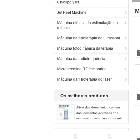
Cryolipolysis
M
Jet Peel Machine
(2
Máquina elétrica da estimulação do
músculo
Máquina da fisioterapia do ultrassom
Máquina fotodinâmica da terapia
Máquina da radiofrequência
Microneedling RF fracionário
Máquina da fisioterapia do laser
Os melhores produtos
Alívio das dores ferido comum
dos ferimentos acústicos dos
esportes da máquina da terapia
da inquietação