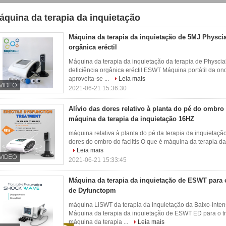
áquina da terapia da inquietação
71)
Máquina da terapia da inquietação de 5MJ Physcial
orgânica eréctil
Máquina da terapia da inquietação da terapia de Physci
deficiência orgânica eréctil ESWT Máquina portátil da o
aproveita-se ...
Leia mais
2021-06-21 15:36:30
Alívio das dores relativo à planta do pé do ombro 
máquina da terapia da inquietação 16HZ
máquina relativa à planta do pé da terapia da inquietaç
dores do ombro do faciitis O que é máquina da terapia da 
Leia mais
2021-06-21 15:33:45
Máquina da terapia da inquietação de ESWT para o
de Dyfunctopm
máquina LiSWT da terapia da inquietação da Baixo-intens
Máquina da terapia da inquietação de ESWT ED para o tr
máquina da terapia ...
Leia mais