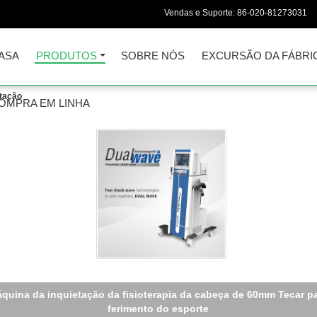
Vendas e Suporte:
86-020-81273031
ASA
PRODUTOS
SOBRE NÓS
EXCURSÃO DA FÁBRI
etação
OMPRA EM LINHA
quina da inquietação da fisioterapia da cabeça de 60mm Tecar p
ferimento do esporte