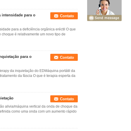
 intensidade para o
Contato
idade para a deficiência orgânica eréctil O que
e choque é relativamente um novo tipo de
inquietação para o
Contato
Terapy da inquietação do EDMáquina portátil da
tratamento da fáscia O que é terapia esperta da
uietação
Contato
ão alivia/máquina vertical da onda de choque da
 definida como uma onda com um aumento rápido