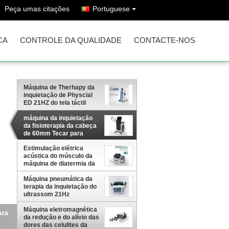
Peça umas citações
Portuguese
CA
CONTROLE DA QUALIDADE
CONTACTE-NOS
Máquina de Therhapy da
inquietação de Physcial
ED 21HZ do tela táctil
máquina da inquietação
da fisioterapia da cabeça
de 60mm Tecar para
ferimento do esporte
Estimulação elétrica
acústica do músculo da
máquina de diatermia da
inquietação de Tecar
Máquina pneumática da
terapia da inquietação do
ultrassom 21Hz
Máquina eletromagnética
ara
da redução e do alívio das
dores das celulites da