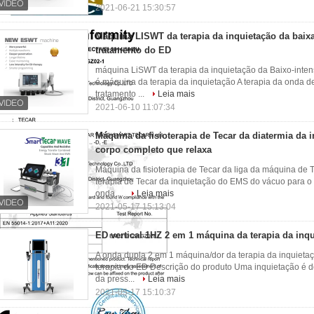
2021-06-21 15:30:57
Máquina LISWT da terapia da inquietação da baixa
tratamento do ED
máquina LiSWT da terapia da inquietação da Baixo-intens
é máquina da terapia da inquietação A terapia da onda d
tratamento ...
Leia mais
2021-06-10 11:07:34
Máquina da fisioterapia de Tecar da diatermia da 
corpo completo que relaxa
Máquina da fisioterapia de Tecar da liga da máquina de 
terapia de Tecar da inquietação do EMS do vácuo para o 
onda ...
Leia mais
2021-05-17 15:13:04
ED vertical 1HZ 2 em 1 máquina da terapia da inq
A onda dupla 2 em 1 máquina/dor da terapia da inquietaç
terapia do ED Descrição do produto Uma inquietação é
da press...
Leia mais
2021-05-17 15:10:37