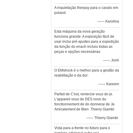
A inquietação therpay para o cavalo em
poland
—— Karolina
Esta máquina da nova geração
funciona grande. A exposição fácil de
usar inclui pré-ajustes para a expedição
da função do enach incluiu todas as
peças e opções necessárias
—— Jonh
O EMshock é o melhor para a gestão da
reabilitação e da dor:
—— Kareem
Parfait de C'est, remercie vous do je.
L'appareil vous de DES novo du
fonctionnement de do donnerai de Je.
Amicalement de Bien Thierry Giambi
—— Thierry Giambi
Vista para a frente no futuro para o